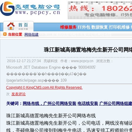
维修服务
IT外包
数据恢复
打印机维修
当前位置
网络组建
>> 珠江新城高德置地梅先生新开公司网络布线
珠江新城高德置地梅先生新开公司网
2016-12-17 21:27:34
亮硕科技
作者：www.pcpcy.cn
浏览次数：
Microsoft JET Database Engine
���� '80004005'
��������ʹ��һ���ɸ��µĲ�ѯ��
/page/article/page.asp
���� 109
Copyright © KingCMS.com All Rights Reserved.
次
发表评论
关键词：
网络布线，广州公司网络安装
电话线安装
广州公司网络组
珠
江
新
城
高
德
置
地
梅
先
生
新
开
公
司
网
络
布
线
珠
江
新
城
高
德
置
地
梅
先
生
新
开
公
司
，
公
司
电
话
，
网
线
没
有
铺
线
，
亮
硕
电
脑
公
司
接
到
到
梅
先
生
电
话
，
迅
速
安
排
工
程
师
前
往