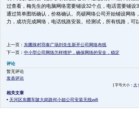
过
查
看
，
梅
先
生
的
电
脑
网
络
需
要
铺
设
3
2
个
点
，
电
话
需
要
铺
设
3
通
过
简
单
图
纸
确
认
，
价
格
确
认
。
亮
硕
网
络
公
司
开
始
铺
设
网
络
力
，
成
功
完
成
网
络
，
电
话
线
路
安
装
。
经
测
试
，
所
有
线
路
，
可
上一页：
东圃珠村羽泰广场刘先生新开公司网络布线
下一页：
中小型公司网络怎样维护，确保网络的安全，稳定
评论
暂无评论
发表评论
[ 字号大小：
大
相关文章
•
天河区东圃车陂大岗路何小姐公司安装无线wifi